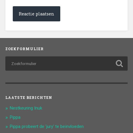
ZOEKFORMULIER
LAATSTE BERICHTEN
Nestkeuring Inuk
Pippa
Pippa probeert de 'jury' te beïnvloeden