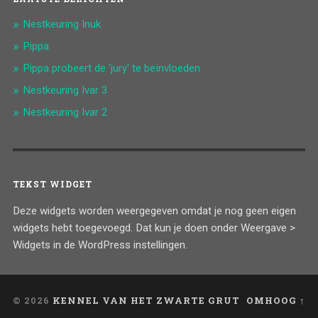
Nestkeuring Inuk
Pippa
Pippa probeert de 'jury' te beïnvloeden
Nestkeuring Ivar 3
Nestkeuring Ivar 2
TEKST WIDGET
Deze widgets worden weergegeven omdat je nog geen eigen
widgets hebt toegevoegd. Dat kun je doen onder Weergave >
Widgets in de WordPress instellingen.
© 2026
KENNEL VAN HET ZWARTE GRUT
OMHOOG ↑