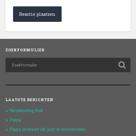
ZOEKFORMULIER
LAATSTE BERICHTEN
Nestkeuring Inuk
Pippa
Pippa probeert de 'jury' te beïnvloeden